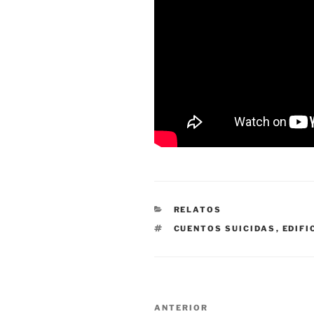
CATEGORÍAS
RELATOS
ETIQUETAS
CUENTOS SUICIDAS
,
EDIFI
Navegación
Entrada
ANTERIOR