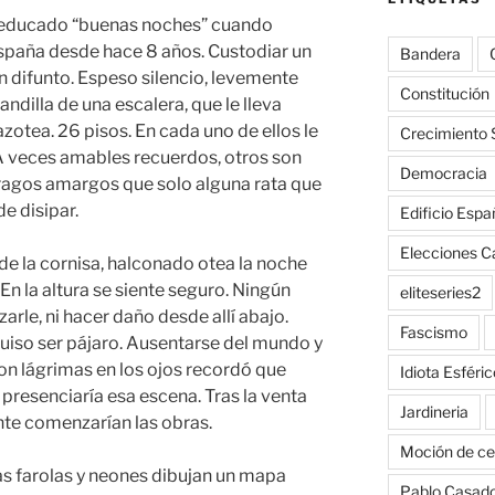
n educado “buenas noches” cuando
o España desde hace 8 años. Custodiar un
Bandera
n difunto. Espeso silencio, levemente
Constitución
andilla de una escalera, que le lleva
zotea. 26 pisos. En cada uno de ellos le
Crecimiento 
 A veces amables recuerdos, otros son
Democracia
ragos amargos que solo alguna rata que
e disipar.
Edificio Espa
Elecciones C
r de la cornisa, halconado otea la noche
 En la altura se siente seguro. Ningún
eliteseries2
rle, ni hacer daño desde allí abajo.
Fascismo
uiso ser pájaro. Ausentarse del mundo y
Con lágrimas en los ojos recordó que
Idiota Esféric
 presenciaría esa escena. Tras la venta
Jardineria
ente comenzarían las obras.
Moción de ce
las farolas y neones dibujan un mapa
Pablo Casad