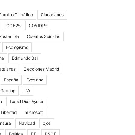
Cambio Climático
Ciudadanos
COP25
COVID19
Sostenible
Cuentos Suicidas
Ecologísmo
ña
Edmundo Bal
atalanas
Elecciones Madrid
España
Eyesland
Gaming
IDA
o
Isabel Díaz Ayuso
Libertad
microsoft
nsura
Navidad
ojos
o
Política
PP
PSOE