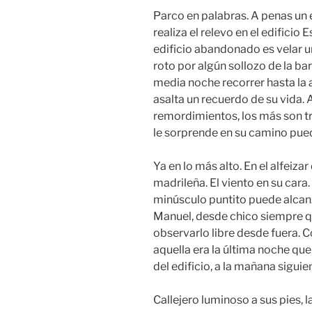
Parco en palabras. A penas u
realiza el relevo en el edifici
edificio abandonado es velar u
roto por algún sollozo de la bar
media noche recorrer hasta la a
asalta un recuerdo de su vida.
remordimientos, los más son t
le sorprende en su camino pued
Ya en lo más alto. En el alfeiza
madrileña. El viento en su cara.
minúsculo puntito puede alcanza
Manuel, desde chico siempre q
observarlo libre desde fuera. 
aquella era la última noche que
del edificio, a la mañana sigui
Callejero luminoso a sus pies, 