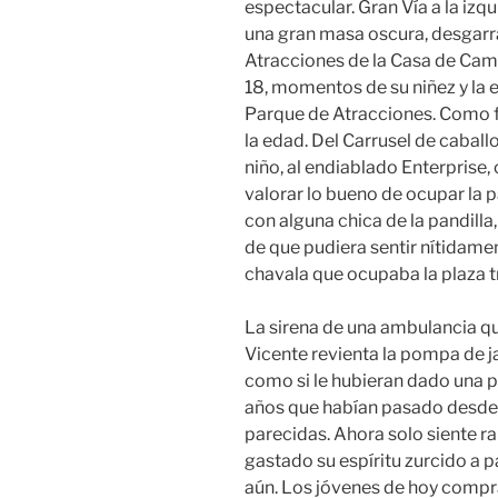
espectacular. Gran Vía a la izqu
una gran masa oscura, desgarra
Atracciones de la Casa de Camp
18, momentos de su niñez y la ex
Parque de Atracciones. Como 
la edad. Del Carrusel de cabal
niño, al endiablado Enterprise,
valorar lo bueno de ocupar la p
con alguna chica de la pandilla
de que pudiera sentir nítidamen
chavala que ocupaba la plaza t
La sirena de una ambulancia qu
Vicente revienta la pompa de j
como si le hubieran dado una p
años que habían pasado desde 
parecidas. Ahora solo siente r
gastado su espíritu zurcido a p
aún. Los jóvenes de hoy compr