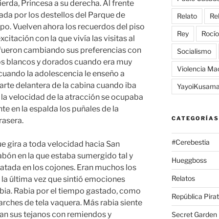
ierda, Princesa a su derecha. Al frente
da por los destellos del Parque de
Relato
Re
o. Vuelven ahora los recuerdos del piso
Rey
Rocío
citación con la que vivía las visitas al
fueron cambiando sus preferencias con
Socialismo
los blancos y dorados cuando era muy
Violencia Ma
 cuando la adolescencia le enseño a
arte delantera de la cabina cuando iba
YayoiKusam
, la velocidad de la atracción se ocupaba
te en la espalda los puñales de la
CATEGORÍAS
rasera.
#Cerebestia
e gira a toda velocidad hacia San
abón en la que estaba sumergido tal y
Hueggboss
atada en los cojones. Eran muchos los
Relatos
la última vez que sintió emociones
abia. Rabia por el tiempo gastado, como
República Pira
arches de tela vaquera. Más rabia siente
an sus tejanos con remiendos y
Secret Garden