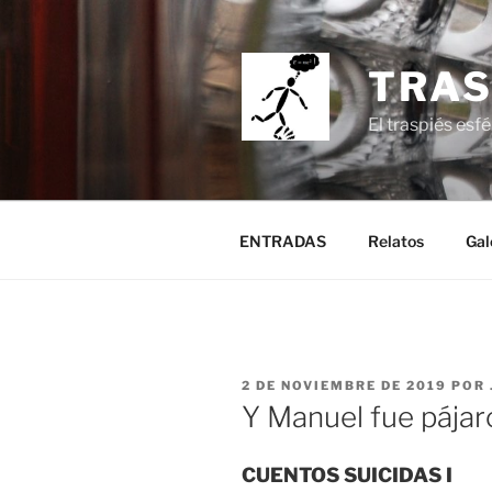
Saltar
al
contenido
TRAS
El traspiés esfé
ENTRADAS
Relatos
Gal
PUBLICADO
2 DE NOVIEMBRE DE 2019
POR
EL
Y Manuel fue pájar
CUENTOS SUICIDAS I