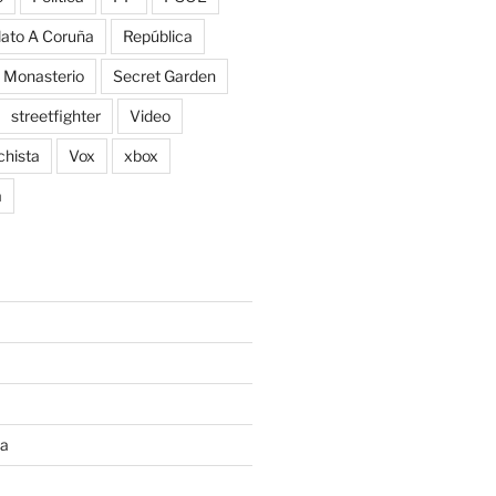
lato A Coruña
República
 Monasterio
Secret Garden
streetfighter
Video
chista
Vox
xbox
a
ta