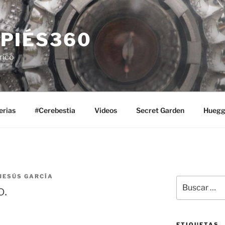
PIÉS360
rico
erias
#Cerebestia
Videos
Secret Garden
Huegg
JESÚS GARCÍA
Buscar
o.
por:
ETIQUETAS