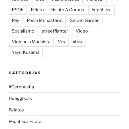
PSOE
Relato
Relato A Coruña
República
Rey
Rocío Monasterio
Secret Garden
Socialismo
streetfighter
Video
Violencia Machista
Vox
xbox
YayoiKusama
CATEGORÍAS
#Cerebestia
Hueggboss
Relatos
República Pirata