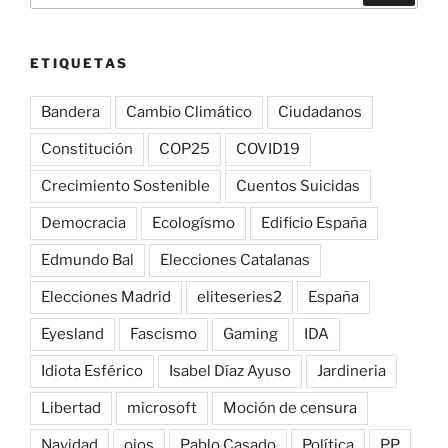
ETIQUETAS
Bandera
Cambio Climático
Ciudadanos
Constitución
COP25
COVID19
Crecimiento Sostenible
Cuentos Suicidas
Democracia
Ecologísmo
Edificio España
Edmundo Bal
Elecciones Catalanas
Elecciones Madrid
eliteseries2
España
Eyesland
Fascismo
Gaming
IDA
Idiota Esférico
Isabel Díaz Ayuso
Jardineria
Libertad
microsoft
Moción de censura
Navidad
ojos
Pablo Casado
Política
PP