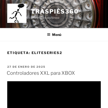
Saltar
al
TRASPIÉS360
contenido
El traspiés esférico
Menú
ETIQUETA:
ELITESERIES2
PUBLICADO
27 DE ENERO DE 2025
EL
Controladores XXL para XBOX