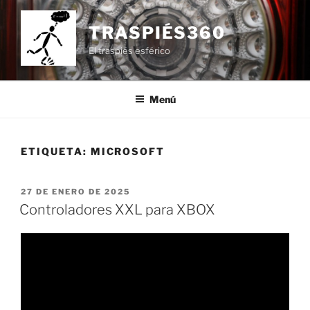
Saltar
al
TRASPIÉS360
contenido
El traspiés esférico
Menú
ETIQUETA:
MICROSOFT
PUBLICADO
27 DE ENERO DE 2025
EL
Controladores XXL para XBOX