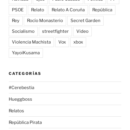
PSOE
Relato
Relato A Coruña
República
Rey
Rocío Monasterio
Secret Garden
Socialismo
streetfighter
Video
Violencia Machista
Vox
xbox
YayoiKusama
CATEGORÍAS
#Cerebestia
Hueggboss
Relatos
República Pirata