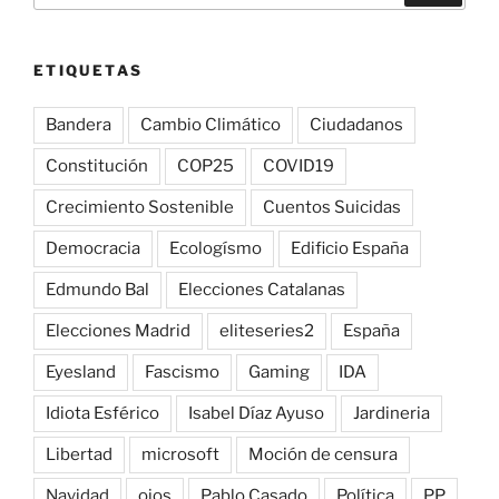
ETIQUETAS
Bandera
Cambio Climático
Ciudadanos
Constitución
COP25
COVID19
Crecimiento Sostenible
Cuentos Suicidas
Democracia
Ecologísmo
Edificio España
Edmundo Bal
Elecciones Catalanas
Elecciones Madrid
eliteseries2
España
Eyesland
Fascismo
Gaming
IDA
Idiota Esférico
Isabel Díaz Ayuso
Jardineria
Libertad
microsoft
Moción de censura
Navidad
ojos
Pablo Casado
Política
PP